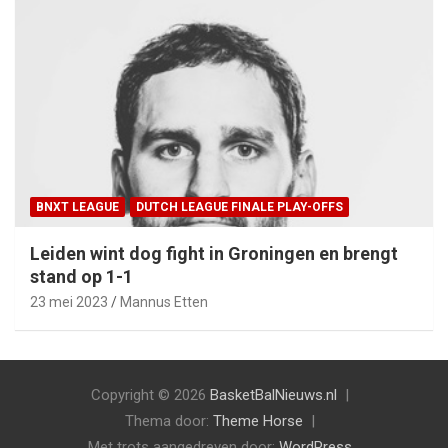
BNXT LEAGUE
DUTCH LEAGUE FINALE PLAY-OFFS
Leiden wint dog fight in Groningen en brengt
stand op 1-1
23 mei 2023
Mannus Etten
Copyright © 2026
BasketBalNieuws.nl
Thema door:
Theme Horse
Met trots aangedreven door:
WordPress