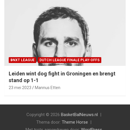
BNXT LEAGUE
DUTCH LEAGUE FINALE PLAY-OFFS
Leiden wint dog fight in Groningen en brengt
stand op 1-1
23 mei 2023
Mannus Etten
Copyright © 2026
BasketBalNieuws.nl
Thema door:
Theme Horse
Met trots aangedreven door:
WordPress