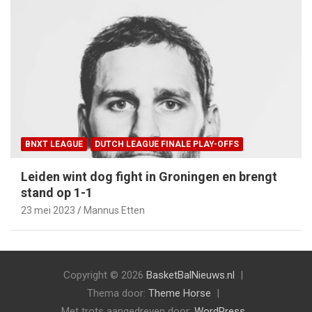
BNXT LEAGUE
DUTCH LEAGUE FINALE PLAY-OFFS
Leiden wint dog fight in Groningen en brengt
stand op 1-1
23 mei 2023
Mannus Etten
Copyright © 2026
BasketBalNieuws.nl
Thema door:
Theme Horse
Met trots aangedreven door:
WordPress