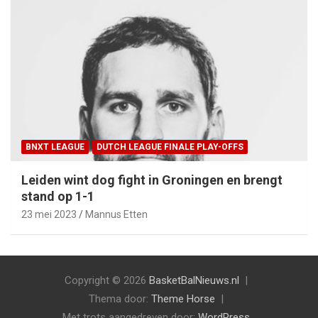
BNXT LEAGUE
DUTCH LEAGUE FINALE PLAY-OFFS
Leiden wint dog fight in Groningen en brengt
stand op 1-1
23 mei 2023
Mannus Etten
Copyright © 2026
BasketBalNieuws.nl
Thema door:
Theme Horse
Met trots aangedreven door:
WordPress