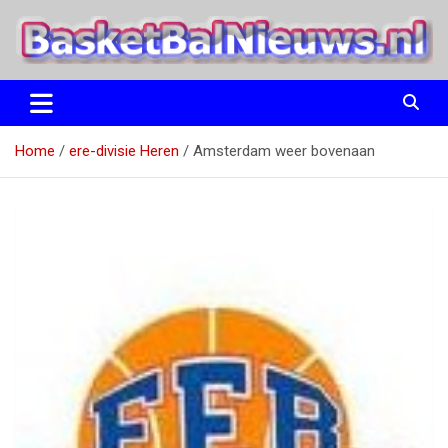
Ga
naar
de
inhoud
het basketbalnieuws en archief van basketball journalist M.M.
BasketBalNieuws.nl
Etten
Home
ere-divisie Heren
Amsterdam weer bovenaan