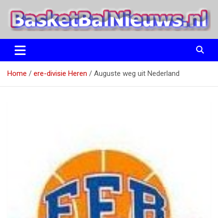
Ga
naar
de
inhoud
het basketbalnieuws en archief van basketball journalist M.M.
BasketBalNieuws.nl
Etten
Home
ere-divisie Heren
Auguste weg uit Nederland