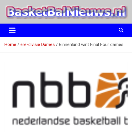
Ga
naar
de
inhoud
het basketbalnieuws en archief van basketball journalist M.M.
BasketBalNieuws.nl
Etten
Home
ere-divisie Dames
Binnenland wint Final Four dames