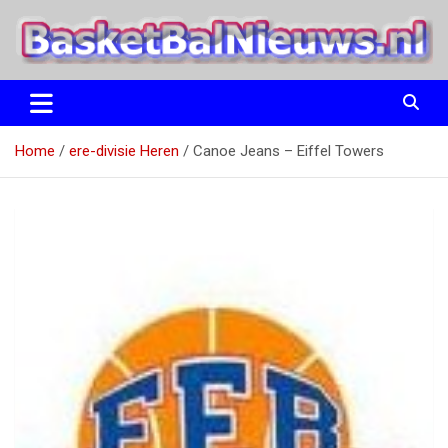
Ga
naar
de
inhoud
het basketbalnieuws en archief van basketball journalist M.M.
BasketBalNieuws.nl
Etten
Home
ere-divisie Heren
Canoe Jeans – Eiffel Towers