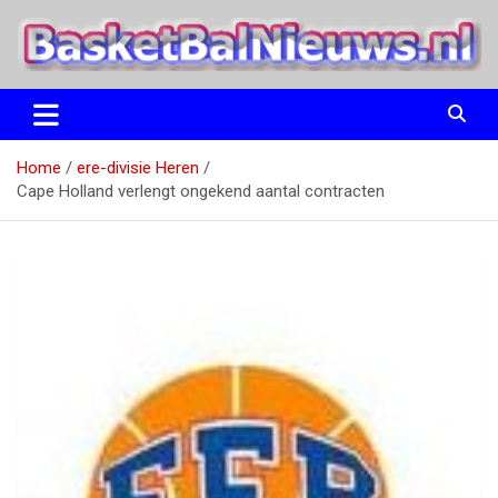
Ga
naar
de
inhoud
het basketbalnieuws en archief van basketball journalist M.M.
BasketBalNieuws.nl
Etten
Home
ere-divisie Heren
Cape Holland verlengt ongekend aantal contracten