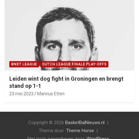
BNXT LEAGUE
DUTCH LEAGUE FINALE PLAY-OFFS
Leiden wint dog fight in Groningen en brengt
stand op 1-1
23 mei 2023
Mannus Etten
Copyright © 2026
BasketBalNieuws.nl
Thema door:
Theme Horse
Met trots aangedreven door:
WordPress