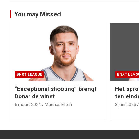
You may Missed
BNXT LEAGUE
BNXT LEAG
“Exceptional shooting” brengt
Het spro
Donar de winst
ten eind
6 maart 2024
Mannus Etten
3 juni 2023