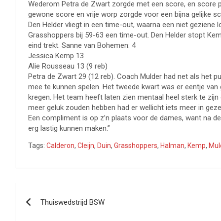
Wederom Petra de Zwart zorgde met een score, en score plu
gewone score en vrije worp zorgde voor een bijna gelijke sc
Den Helder vliegt in een time-out, waarna een niet gezien
Grasshoppers bij 59-63 een time-out. Den Helder stopt Kem
eind trekt. Sanne van Bohemen: 4
Jessica Kemp 13
Alie Rousseau 13 (9 reb)
Petra de Zwart 29 (12 reb). Coach Mulder had net als het p
mee te kunnen spelen. Het tweede kwart was er eentje van 
kregen. Het team heeft laten zien mentaal heel sterk te zi
meer geluk zouden hebben had er wellicht iets meer in geze
Een compliment is op z’n plaats voor de dames, want na de 
erg lastig kunnen maken.”
Tags:
Calderon
,
Cleijn
,
Duin
,
Grasshoppers
,
Halman
,
Kemp
,
Mul
Bericht
Thuiswedstrijd BSW
navigatie