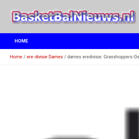
Ga
naar
de
inhoud
het basketbalnieuws en archief van basketball journalist M.M.
BasketBalNieuws.nl
Etten
HOME
Home
ere-divisie Dames
dames eredivisie: Grasshoppers-De