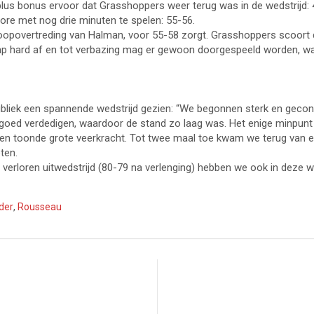
s bonus ervoor dat Grasshoppers weer terug was in de wedstrijd: 46
ore met nog drie minuten te spelen: 55-56.
e loopovertreding van Halman, voor 55-58 zorgt. Grasshoppers scoor
p hard af en tot verbazing mag er gewoon doorgespeeld worden, waard
ubliek een spannende wedstrijd gezien: “We begonnen sterk en geconc
goed verdedigen, waardoor de stand zo laag was. Het enige minpunt
jn en toonde grote veerkracht. Tot twee maal toe kwam we terug van 
ten.
verloren uitwedstrijd (80-79 na verlenging) hebben we ook in deze we
der
,
Rousseau