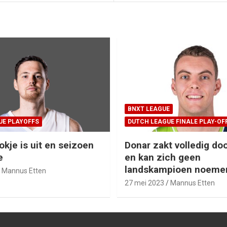
BNXT LEAGUE
UE PLAYOFFS
DUTCH LEAGUE FINALE PLAY-OF
okje is uit en seizoen
Donar zakt volledig doo
e
en kan zich geen
landskampioen noeme
Mannus Etten
27 mei 2023
Mannus Etten