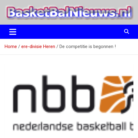
Ga
naar
de
inhoud
het basketbalnieuws en archief van basketball journalist M.M.
BasketBalNieuws.nl
Etten
Home
ere-divisie Heren
De competitie is begonnen !