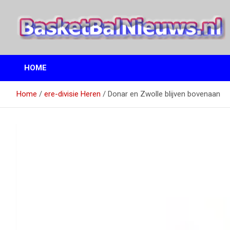
Ga
naar
de
inhoud
het basketbalnieuws en archief van basketball journalist M.M.
BasketBalNieuws.nl
Etten
HOME
Home
ere-divisie Heren
Donar en Zwolle blijven bovenaan