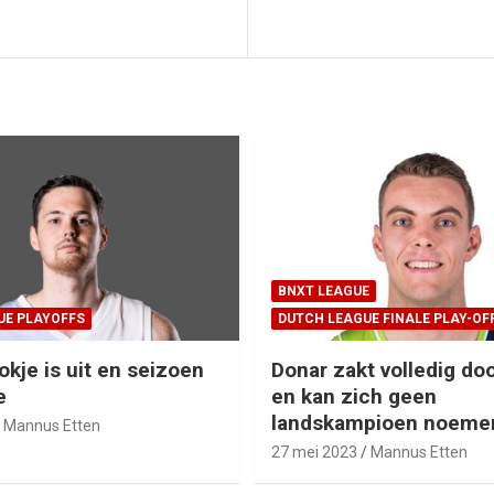
BNXT LEAGUE
UE PLAYOFFS
DUTCH LEAGUE FINALE PLAY-OF
okje is uit en seizoen
Donar zakt volledig doo
e
en kan zich geen
landskampioen noeme
Mannus Etten
27 mei 2023
Mannus Etten