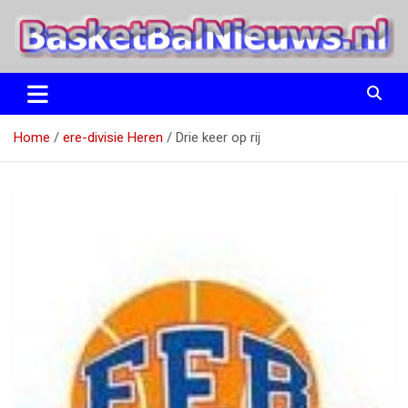
Ga
naar
de
inhoud
het basketbalnieuws en archief van basketball journalist M.M.
BasketBalNieuws.nl
Etten
Home
ere-divisie Heren
Drie keer op rij