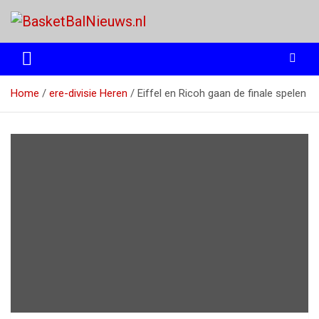
Ga
naar
de
het basketbalnieuws en archief van basketball journalist M.M.
BasketBalNieuws.nl
inhoud
Etten
Home
ere-divisie Heren
Eiffel en Ricoh gaan de finale spelen