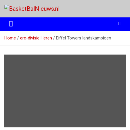
Ga
naar
de
het basketbalnieuws en archief van basketball journalist M.M.
BasketBalNieuws.nl
inhoud
Etten
Home
ere-divisie Heren
Eiffel Towers landskampioen