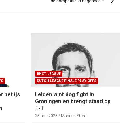
de competitie is begonnen !!!
BNXT LEAGUE
FS
DUTCH LEAGUE FINALE PLAY-OFFS
r het ijs
Leiden wint dog fight in
Groningen en brengt stand op
n
1-1
23 mei 2023
Mannus Etten