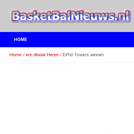
Ga
naar
de
inhoud
het basketbalnieuws en archief van basketball journalist M.M.
BasketBalNieuws.nl
Etten
HOME
Home
ere-divisie Heren
Eiffel Towers winnen