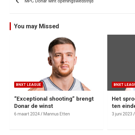
MPC Donar wint openingswedstrijd
navigatie
You may Missed
BNXT LEAGUE
BNXT LEAG
“Exceptional shooting” brengt
Het spro
Donar de winst
ten eind
6 maart 2024
Mannus Etten
3 juni 2023