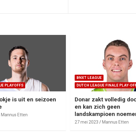
BNXT LEAGUE
UE PLAYOFFS
DUTCH LEAGUE FINALE PLAY-OF
okje is uit en seizoen
Donar zakt volledig doo
e
en kan zich geen
landskampioen noeme
Mannus Etten
27 mei 2023
Mannus Etten