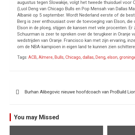
augustus tegen Slowakije, volgt het tweede thuisduel voor O
(Luol Deng van Chicago Bulls en Pop Mensah van Dallas Maver
Albanië op 5 september. Wordt Nederland eerste of de best
Berg is zeer enthousiast over de toevoeging van Elson, die 
Elson in de ploeg, stijgen de kansen met vele procenten. Er
Schuurman is zeer te spreken over de terugkeer in Oranje va
wedstrijden van Oranje. Francisco kan met zijn ervaring, inz
om de NBA-kampioen in eigen land te kunnen zien schittere
Tags:
ACB
,
Almere
,
Bulls
,
Chicago
,
dallas
,
Deng
,
elson
,
groning
Bericht
Burhan Alibegovic nieuwe hoofdcoach van ProBuild Lio
navigatie
You may Missed