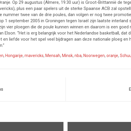
ranje. Op 29 augustus (Almere, 19.30 uur) is Groot-Brittannië de te
icks), plus een paar spelers uit de sterke Spaanse ACB zal opstellen
e nummer twee van de drie poules, dan volgen er nog twee promotie
op 1 september 2005 in Groningen tegen Israël zijn laatste interland
 zijn vier ploegen die de poule kunnen winnen en daarom is een goed
n Elson. “Het is erg belangrijk voor het Nederlandse basketball, dat
et en liefde voor het spel veel bijdragen aan deze nationale ploeg en 
n.”
en
,
Hongarije
,
mavericks
,
Mensah
,
Minsk
,
nba
,
Noorwegen
,
oranje
,
Schu
ns
E