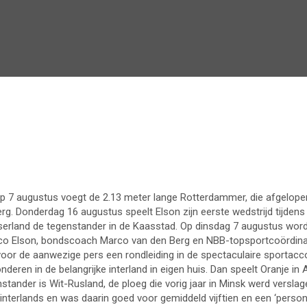
 Op 7 augustus voegt de 2.13 meter lange Rotterdammer, die afgelo
rg. Donderdag 16 augustus speelt Elson zijn eerste wedstrijd tijdens
serland de tegenstander in de Kaasstad. Op dinsdag 7 augustus wor
sco Elson, bondscoach Marco van den Berg en NBB-topsportcoördinat
 voor de aanwezige pers een rondleiding in de spectaculaire sportac
ren in de belangrijke interland in eigen huis. Dan speelt Oranje in 
stander is Wit-Rusland, de ploeg die vorig jaar in Minsk werd verslag
e interlands en was daarin goed voor gemiddeld vijftien en een ‘person