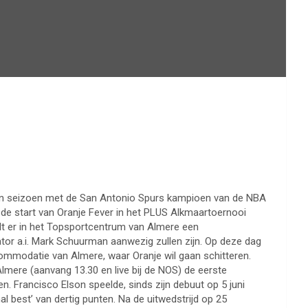
pen seizoen met de San Antonio Spurs kampioen van de NBA
 de start van Oranje Fever in het PLUS Alkmaartoernooi
dt er in het Topsportcentrum van Almere een
or a.i. Mark Schuurman aanwezig zullen zijn. Op deze dag
commodatie van Almere, waar Oranje wil gaan schitteren.
Almere (aanvang 13.30 en live bij de NOS) de eerste
en. Francisco Elson speelde, sinds zijn debuut op 5 juni
al best’ van dertig punten. Na de uitwedstrijd op 25