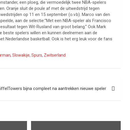
genstander, een ploeg, die vermoedelijk twee NBA-spelers
. Oranje sluit de poule af met de uitwedstrijd tegen
wedstrijden op 11 en 15 september (o.v.b). Marco van den
 speelde, aan de selectie:”Met een NBA-speler als Francisco
 resultaat tegen Wit-Rusland van groot belang.” Ook Mark
 de beste spelers willen en kunnen deelnemen aan de
het Nederlandse basketball. Ook is het erg leuk voor de fans
urman
,
Slowakije
,
Spurs
,
Zwitserland
iffelTowers bijna compleet na aantrekken nieuwe speler