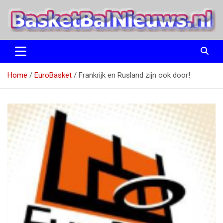
Ga
naar
de
inhoud
het basketbalnieuws en archief van basketball journalist M.M.
BasketBalNieuws.nl
Etten
Home
EuroBasket
Frankrijk en Rusland zijn ook door!