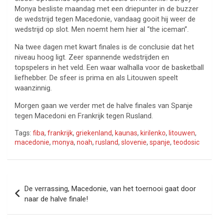
Monya besliste maandag met een driepunter in de buzzer
de wedstrijd tegen Macedonie, vandaag gooit hij weer de
wedstrijd op slot. Men noemt hem hier al “the iceman”.
Na twee dagen met kwart finales is de conclusie dat het
niveau hoog ligt. Zeer spannende wedstrijden en
topspelers in het veld. Een waar walhalla voor de basketball
liefhebber. De sfeer is prima en als Litouwen speelt
waanzinnig.
Morgen gaan we verder met de halve finales van Spanje
tegen Macedoni en Frankrijk tegen Rusland.
Tags:
fiba
,
frankrijk
,
griekenland
,
kaunas
,
kirilenko
,
litouwen
,
macedonie
,
monya
,
noah
,
rusland
,
slovenie
,
spanje
,
teodosic
Bericht
De verrassing, Macedonie, van het toernooi gaat door
navigatie
naar de halve finale!