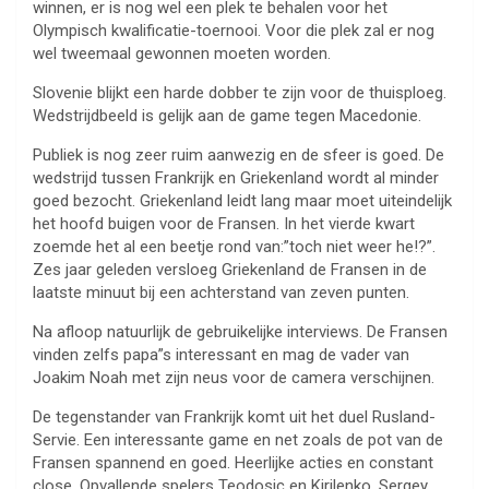
winnen, er is nog wel een plek te behalen voor het
Olympisch kwalificatie-toernooi. Voor die plek zal er nog
wel tweemaal gewonnen moeten worden.
Slovenie blijkt een harde dobber te zijn voor de thuisploeg.
Wedstrijdbeeld is gelijk aan de game tegen Macedonie.
Publiek is nog zeer ruim aanwezig en de sfeer is goed. De
wedstrijd tussen Frankrijk en Griekenland wordt al minder
goed bezocht. Griekenland leidt lang maar moet uiteindelijk
het hoofd buigen voor de Fransen. In het vierde kwart
zoemde het al een beetje rond van:”toch niet weer he!?”.
Zes jaar geleden versloeg Griekenland de Fransen in de
laatste minuut bij een achterstand van zeven punten.
Na afloop natuurlijk de gebruikelijke interviews. De Fransen
vinden zelfs papa”s interessant en mag de vader van
Joakim Noah met zijn neus voor de camera verschijnen.
De tegenstander van Frankrijk komt uit het duel Rusland-
Servie. Een interessante game en net zoals de pot van de
Fransen spannend en goed. Heerlijke acties en constant
close. Opvallende spelers Teodosic en Kirilenko. Sergey