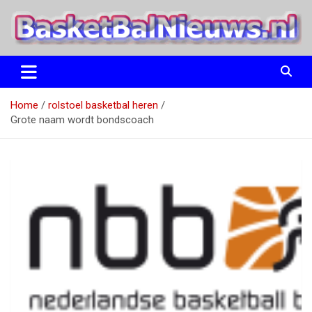
Ga
naar
de
inhoud
het basketbalnieuws en archief van basketball journalist M.M.
BasketBalNieuws.nl
Etten
Home
rolstoel basketbal heren
Grote naam wordt bondscoach