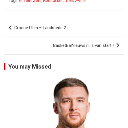
Tags:
eiffeltowers
,
Horstacker
,
uilen
,
zwolle
Bericht
Groene Uilen – Landstede 2
navigatie
BasketBalNieuws.nl is van start !
You may Missed