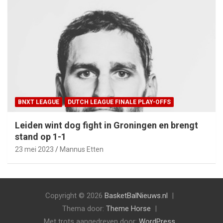
BNXT LEAGUE
DUTCH LEAGUE FINALE PLAY-OFFS
Leiden wint dog fight in Groningen en brengt
stand op 1-1
23 mei 2023
Mannus Etten
Copyright © 2026
BasketBalNieuws.nl
Thema door:
Theme Horse
Met trots aangedreven door:
WordPress