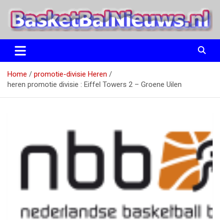
Ga
naar
de
inhoud
het basketbalnieuws en archief van basketball journalist M.M.
BasketBalNieuws.nl
Etten
Home
promotie-divisie Heren
heren promotie divisie : Eiffel Towers 2 – Groene Uilen