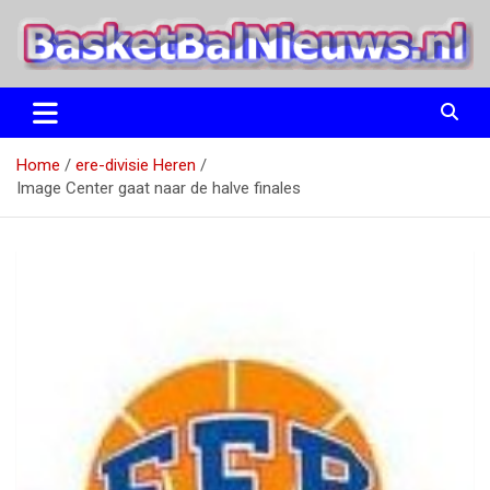
Ga
naar
de
inhoud
het basketbalnieuws en archief van basketball journalist M.M.
BasketBalNieuws.nl
Etten
Home
ere-divisie Heren
Image Center gaat naar de halve finales