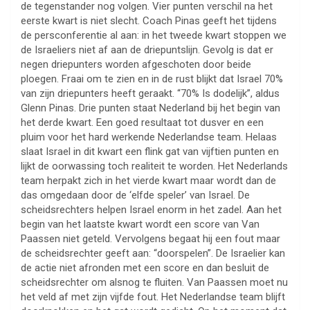
de tegenstander nog volgen. Vier punten verschil na het
eerste kwart is niet slecht. Coach Pinas geeft het tijdens
de persconferentie al aan: in het tweede kwart stoppen we
de Israeliers niet af aan de driepuntslijn. Gevolg is dat er
negen driepunters worden afgeschoten door beide
ploegen. Fraai om te zien en in de rust blijkt dat Israel 70%
van zijn driepunters heeft geraakt. “70% Is dodelijk”, aldus
Glenn Pinas. Drie punten staat Nederland bij het begin van
het derde kwart. Een goed resultaat tot dusver en een
pluim voor het hard werkende Nederlandse team. Helaas
slaat Israel in dit kwart een flink gat van vijftien punten en
lijkt de oorwassing toch realiteit te worden. Het Nederlands
team herpakt zich in het vierde kwart maar wordt dan de
das omgedaan door de ‘elfde speler’ van Israel. De
scheidsrechters helpen Israel enorm in het zadel. Aan het
begin van het laatste kwart wordt een score van Van
Paassen niet geteld. Vervolgens begaat hij een fout maar
de scheidsrechter geeft aan: “doorspelen”. De Israelier kan
de actie niet afronden met een score en dan besluit de
scheidsrechter om alsnog te fluiten. Van Paassen moet nu
het veld af met zijn vijfde fout. Het Nederlandse team blijft