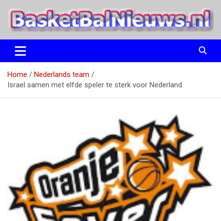
Ga
naar
de
inhoud
het basketbalnieuws en archief van basketball journalist M.M.
BasketBalNieuws.nl
Etten
Home
Nederlands team
Israel samen met elfde speler te sterk voor Nederland