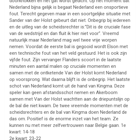
doorknokken en het gat wordt gedicht. Op het moment dat
Nederland bijna gelijk is begaat Nederland een onsportieve
fout. Terecht gegeven maar in een soortgelijke situatie met
Sander van der Holst gebeurt dat niet. Onbegrip bij iedereen
en de uitleg van de scheidsrechter is:”Dit is de cruciale fase
van de wedstrijd en dan fluit ik hier niet voor”. Vreemd
natuurlijk maar Nederland mag wel twee vrije worpen
nemen. Voordat de eerste bal is gegooid wordt Elson met
een technische fout van het veld gestuurd. Het is ook zijn
vijfde fout. Zijn vervanger Flanders scoort in de laatste
minuten een aantal malen op cruciale momenten en
samen met de ontketende Van der Holst komt Nederland
op voorsprong. Wat daarna blijft is de onbegrip. Het laatste
schot van Nederland komt uit de hand van Kingma. Deze
speler kan geen afstandsschot nemen en Akerboom
samen met Van der Holst wachtten aan de driepuntslijn op
de bal die niet kwam. De twee vreemde momenten met de
scheidsrechters en de bal van Kingma doen Nederland de
das om. Positief is de enorme inzet van het team. Ze
kunnen nu met meer zelfvertrouwen naar Belgie gaan. 1e
kwart: 14-18
2e kwart: 23-22