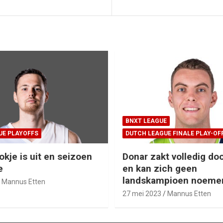
BNXT LEAGUE
UE PLAYOFFS
DUTCH LEAGUE FINALE PLAY-OF
okje is uit en seizoen
Donar zakt volledig doo
e
en kan zich geen
landskampioen noeme
Mannus Etten
27 mei 2023
Mannus Etten