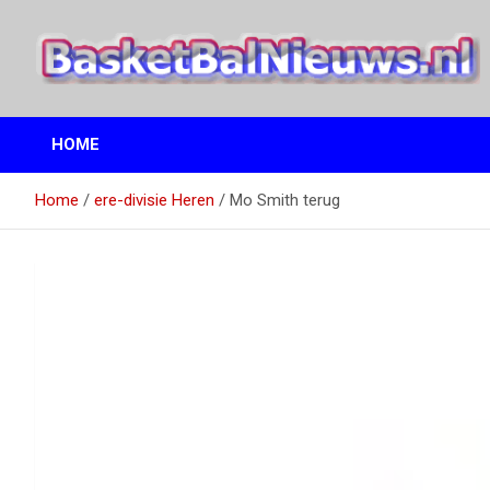
Ga
naar
de
inhoud
het basketbalnieuws en archief van basketball journalist M.M.
BasketBalNieuws.nl
Etten
HOME
Home
ere-divisie Heren
Mo Smith terug