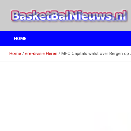
Ga
naar
de
inhoud
het basketbalnieuws en archief van basketball journalist M.M.
BasketBalNieuws.nl
Etten
HOME
Home
ere-divisie Heren
MPC Capitals walst over Bergen o