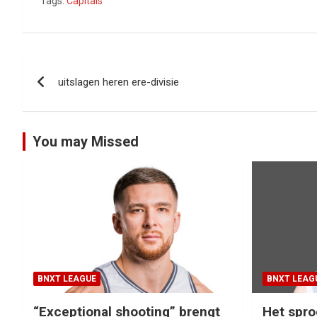
Tags:
Capitals
Bericht
uitslagen heren ere-divisie
navigatie
You may Missed
BNXT LEAGUE
BNXT LEAG
“Exceptional shooting” brengt
Het spro