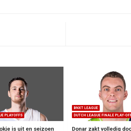
BNXT LEAGUE
UE PLAYOFFS
DUTCH LEAGUE FINALE PLAY-OF
okje is uit en seizoen
Donar zakt volledig doo