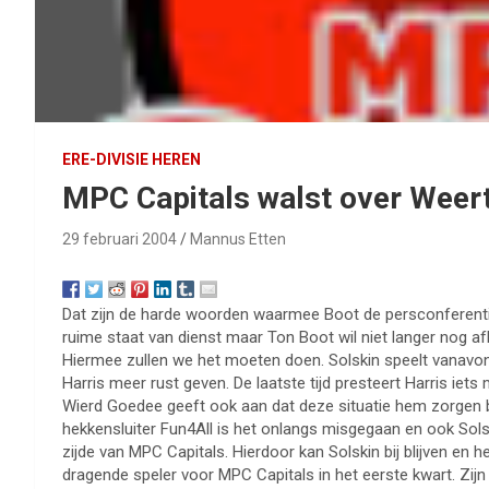
ERE-DIVISIE HEREN
MPC Capitals walst over Weer
29 februari 2004
Mannus Etten
Dat zijn de harde woorden waarmee Boot de persconferentie
ruime staat van dienst maar Ton Boot wil niet langer nog afh
Hiermee zullen we het moeten doen. Solskin speelt vanavond
Harris meer rust geven. De laatste tijd presteert Harris iet
Wierd Goedee geeft ook aan dat deze situatie hem zorgen b
hekkensluiter Fun4All is het onlangs misgegaan en ook Solsk
zijde van MPC Capitals. Hierdoor kan Solskin bij blijven en 
dragende speler voor MPC Capitals in het eerste kwart. Zijn