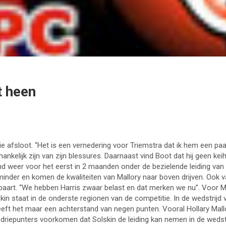
t heen
 afsloot. “Het is een vernedering voor Triemstra dat ik hem een paa
ankelijk zijn van zijn blessures. Daarnaast vind Boot dat hij geen k
 weer voor het eerst in 2 maanden onder de bezielende leiding van J
s minder en komen de kwaliteiten van Mallory naar boven drijven. Ook 
aart. “We hebben Harris zwaar belast en dat merken we nu”. Voor MP
in staat in de onderste regionen van de competitie. In de wedstrijd
heeft het maar een achterstand van negen punten. Vooral Hollary Mall
 driepunters voorkomen dat Solskin de leiding kan nemen in de wedstr