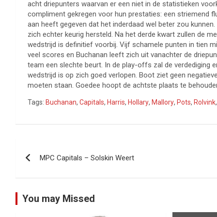
acht driepunters waarvan er een niet in de statistieken voo
compliment gekregen voor hun prestaties: een striemend f
aan heeft gegeven dat het inderdaad wel beter zou kunnen. O
zich echter keurig hersteld. Na het derde kwart zullen de
wedstrijd is definitief voorbij. Vijf schamele punten in tie
veel scores en Buchanan leeft zich uit vanachter de driepunt
team een slechte beurt. In de play-offs zal de verdediging
wedstrijd is op zich goed verlopen. Boot ziet geen negatieve
moeten staan. Goedee hoopt de achtste plaats te behouden 
Tags:
Buchanan
,
Capitals
,
Harris
,
Hollary
,
Mallory
,
Pots
,
Rolvink
Bericht
MPC Capitals – Solskin Weert
navigatie
You may Missed