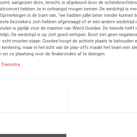
rkomt, aangezien deze, terecht, is afgekeurd door de scheidsrechter
luitconcert hebben ze in ontvangst mogen nemen. De wedstrijd is me
pmerkingen in de trant van, “we hadden jullie beter minder kunnen be
 meeste bezoekers zich hebben afgevraagd of er een andere wedstrijd
n minuten is pijnlijk voor de mannen van Wierd Goedee. De tweede helft
slijn. De wedstrijd is op zich goed verlopen. Boot ziet geen negatieve
 er echt moeten staan. Goedee hoopt de achtste plaats te behouden e
 kentering, maar in het licht van de play-offs maakt het team een sle
en zo plaatsing voor de finalerondes af te dwingen.
,
Triemstra