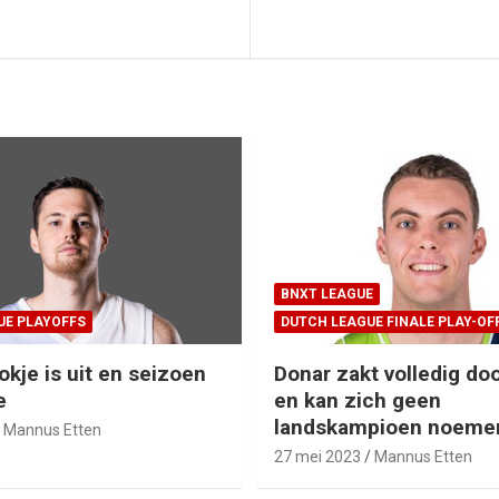
BNXT LEAGUE
UE PLAYOFFS
DUTCH LEAGUE FINALE PLAY-OF
okje is uit en seizoen
Donar zakt volledig doo
e
en kan zich geen
landskampioen noeme
Mannus Etten
27 mei 2023
Mannus Etten