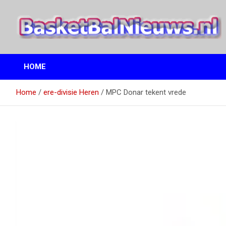
Ga
naar
de
inhoud
het basketbalnieuws en archief van basketball journalist M.M.
BasketBalNieuws.nl
Etten
HOME
Home
ere-divisie Heren
MPC Donar tekent vrede