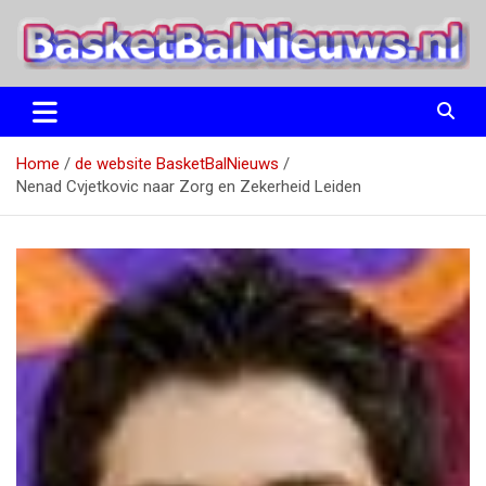
Ga
naar
de
inhoud
het basketbalnieuws en archief van basketball journalist M.M.
BasketBalNieuws.nl
Etten
Home
de website BasketBalNieuws
Nenad Cvjetkovic naar Zorg en Zekerheid Leiden