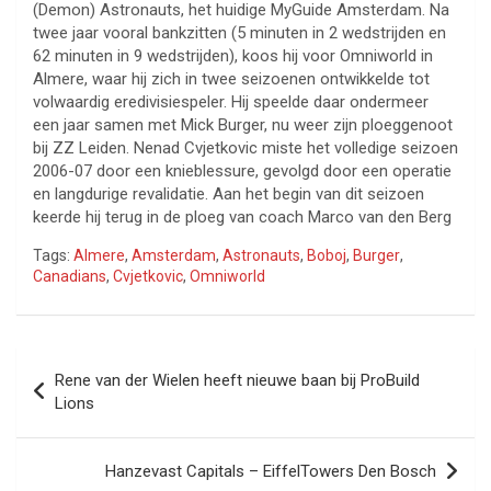
(Demon) Astronauts, het huidige MyGuide Amsterdam. Na
twee jaar vooral bankzitten (5 minuten in 2 wedstrijden en
62 minuten in 9 wedstrijden), koos hij voor Omniworld in
Almere, waar hij zich in twee seizoenen ontwikkelde tot
volwaardig eredivisiespeler. Hij speelde daar ondermeer
een jaar samen met Mick Burger, nu weer zijn ploeggenoot
bij ZZ Leiden. Nenad Cvjetkovic miste het volledige seizoen
2006-07 door een knieblessure, gevolgd door een operatie
en langdurige revalidatie. Aan het begin van dit seizoen
keerde hij terug in de ploeg van coach Marco van den Berg
Tags:
Almere
,
Amsterdam
,
Astronauts
,
Boboj
,
Burger
,
Canadians
,
Cvjetkovic
,
Omniworld
Bericht
Rene van der Wielen heeft nieuwe baan bij ProBuild
navigatie
Lions
Hanzevast Capitals – EiffelTowers Den Bosch