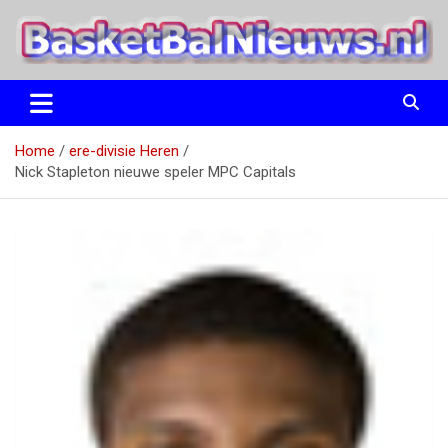
Ga
naar
de
inhoud
het basketbalnieuws en archief van basketball journalist M.M.
BasketBalNieuws.nl
Etten
Home
ere-divisie Heren
Nick Stapleton nieuwe speler MPC Capitals