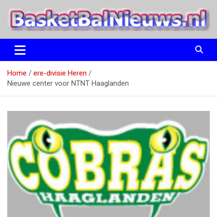
Ga
naar
de
inhoud
het basketbalnieuws en archief van basketball journalist M.M.
BasketBalNieuws.nl
Etten
Home
ere-divisie Heren
Nieuwe center voor NTNT Haaglanden