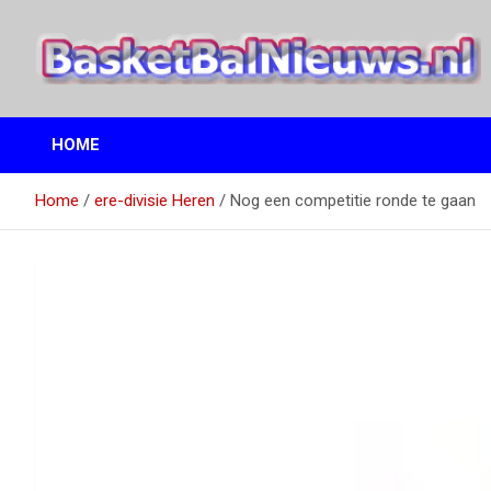
Ga
naar
de
inhoud
het basketbalnieuws en archief van basketball journalist M.M.
BasketBalNieuws.nl
Etten
HOME
Home
ere-divisie Heren
Nog een competitie ronde te gaan