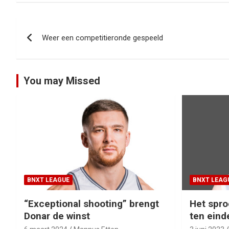
Bericht
Weer een competitieronde gespeeld
navigatie
You may Missed
BNXT LEAGUE
BNXT LEAG
“Exceptional shooting” brengt
Het spro
Donar de winst
ten eind