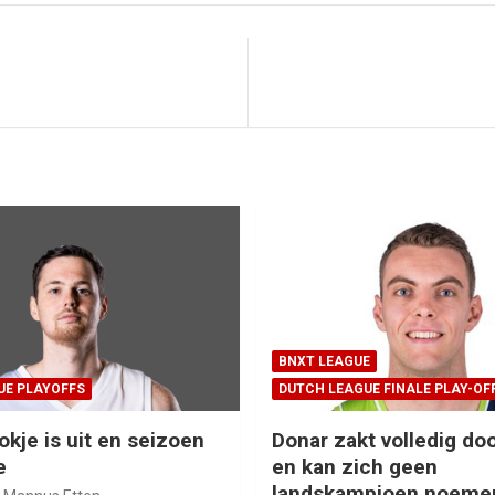
BNXT LEAGUE
UE PLAYOFFS
DUTCH LEAGUE FINALE PLAY-OF
okje is uit en seizoen
Donar zakt volledig doo
e
en kan zich geen
landskampioen noeme