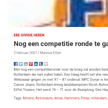
ERE-DIVISIE HEREN
Nog een competitie ronde te g
3 februari 2001
Mannus Etten
Met nog een competitieronde voor de boeg zal worden beslis
Rotterdam die niet zullen halen. Den Haag heeft net drie ni
Weliswaar gingen ze met 97 – 87 onderuit. MPC Donar is hele
Canoe Jeans. Rotterdam kreeg landskampioen Ricoh Astron
Eiffel Towers. Het werd 74 – 71 voor de thuisploeg. Den Haa
Tags:
Almere
,
Astronauts
,
donar
,
Hammers
,
Pinas
,
rotterdam
,