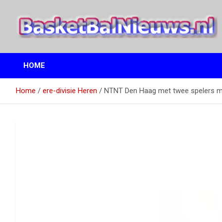
Ga
naar
de
inhoud
het basketbalnieuws en archief van basketball journalist M.M.
BasketBalNieuws.nl
Etten
HOME
Home
ere-divisie Heren
NTNT Den Haag met twee spelers m