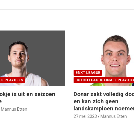
BNXT LEAGUE
UE PLAYOFFS
DUTCH LEAGUE FINALE PLAY-OF
okje is uit en seizoen
Donar zakt volledig doo
e
en kan zich geen
landskampioen noeme
Mannus Etten
27 mei 2023
Mannus Etten