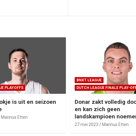
BNXT LEAGUE
UE PLAYOFFS
DUTCH LEAGUE FINALE PLAY-OF
okje is uit en seizoen
Donar zakt volledig doo
e
en kan zich geen
landskampioen noeme
Mannus Etten
27 mei 2023
Mannus Etten