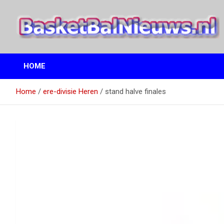
Ga
naar
de
inhoud
het basketbalnieuws en archief van basketball journalist M.M.
BasketBalNieuws.nl
Etten
HOME
Home
ere-divisie Heren
stand halve finales