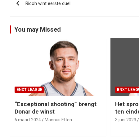
Ricoh wint eerste duel
navigatie
You may Missed
BNXT LEAGUE
BNXT LEAG
“Exceptional shooting” brengt
Het spro
Donar de winst
ten eind
6 maart 2024
Mannus Etten
3 juni 2023