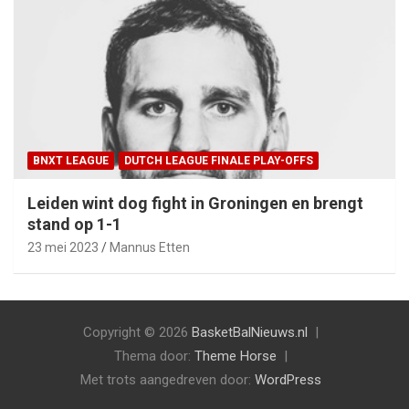
BNXT LEAGUE
DUTCH LEAGUE FINALE PLAY-OFFS
Leiden wint dog fight in Groningen en brengt
stand op 1-1
23 mei 2023
Mannus Etten
Copyright © 2026
BasketBalNieuws.nl
Thema door:
Theme Horse
Met trots aangedreven door:
WordPress