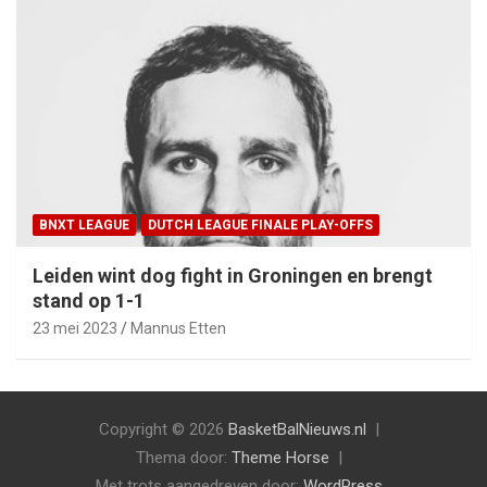
BNXT LEAGUE
DUTCH LEAGUE FINALE PLAY-OFFS
Leiden wint dog fight in Groningen en brengt
stand op 1-1
23 mei 2023
Mannus Etten
Copyright © 2026
BasketBalNieuws.nl
Thema door:
Theme Horse
Met trots aangedreven door:
WordPress