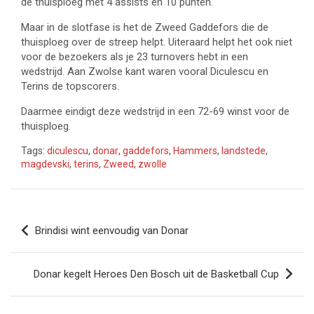
de thuisploeg met 4 assists en 10 punten.
Maar in de slotfase is het de Zweed Gaddefors die de
thuisploeg over de streep helpt. Uiteraard helpt het ook niet
voor de bezoekers als je 23 turnovers hebt in een
wedstrijd. Aan Zwolse kant waren vooral Diculescu en
Terins de topscorers.
Daarmee eindigt deze wedstrijd in een 72-69 winst voor de
thuisploeg.
Tags:
diculescu
,
donar
,
gaddefors
,
Hammers
,
landstede
,
magdevski
,
terins
,
Zweed
,
zwolle
Bericht
Brindisi wint eenvoudig van Donar
navigatie
Donar kegelt Heroes Den Bosch uit de Basketball Cup