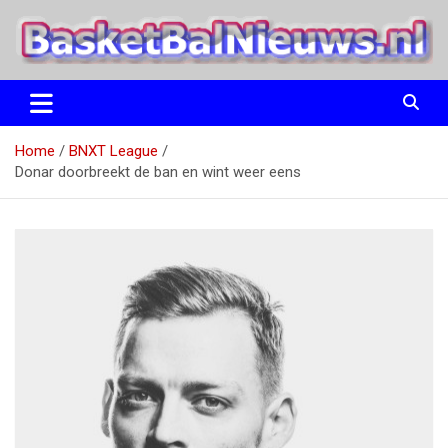
Ga
naar
de
inhoud
het basketbalnieuws en archief van basketball journalist M.M.
BasketBalNieuws.nl
Etten
Home
BNXT League
Donar doorbreekt de ban en wint weer eens