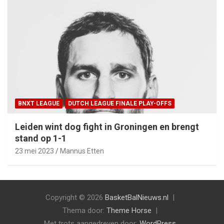
BNXT LEAGUE
DUTCH LEAGUE FINALE PLAY-OFFS
Leiden wint dog fight in Groningen en brengt
stand op 1-1
23 mei 2023
Mannus Etten
Copyright © 2026
BasketBalNieuws.nl
Thema door:
Theme Horse
Met trots aangedreven door:
WordPress