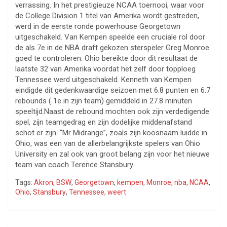
verrassing. In het prestigieuze NCAA toernooi, waar voor
de College Division 1 titel van Amerika wordt gestreden,
werd in de eerste ronde powerhouse Georgetown
uitgeschakeld. Van Kempen speelde een cruciale rol door
de als 7e in de NBA draft gekozen sterspeler Greg Monroe
goed te controleren. Ohio bereikte door dit resultaat de
laatste 32 van Amerika voordat het zelf door topploeg
Tennessee werd uitgeschakeld. Kenneth van Kempen
eindigde dit gedenkwaardige seizoen met 6.8 punten en 6.7
rebounds ( 1e in zijn team) gemiddeld in 27.8 minuten
speeltijd.Naast de rebound mochten ook zijn verdedigende
spel, zijn teamgedrag en zijn dodelijke middenafstand
schot er zijn. “Mr Midrange”, zoals zijn koosnaam luidde in
Ohio, was een van de allerbelangrijkste spelers van Ohio
University en zal ook van groot belang zijn voor het nieuwe
team van coach Terence Stansbury.
Tags:
Akron
,
BSW
,
Georgetown
,
kempen
,
Monroe
,
nba
,
NCAA
,
Ohio
,
Stansbury
,
Tennessee
,
weert