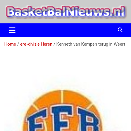
Ga
naar
de
inhoud
het basketbalnieuws en archief van basketball journalist M.M.
BasketBalNieuws.nl
Etten
Home
ere-divisie Heren
Kenneth van Kempen terug in Weert