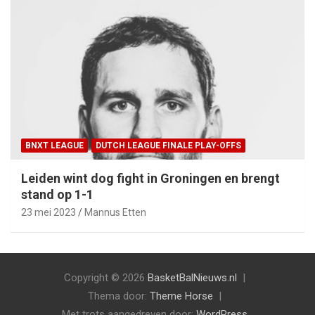
BNXT LEAGUE
DUTCH LEAGUE FINALE PLAY-OFFS
Leiden wint dog fight in Groningen en brengt
stand op 1-1
23 mei 2023
Mannus Etten
Copyright © 2026
BasketBalNieuws.nl
Thema door:
Theme Horse
Met trots aangedreven door:
WordPress