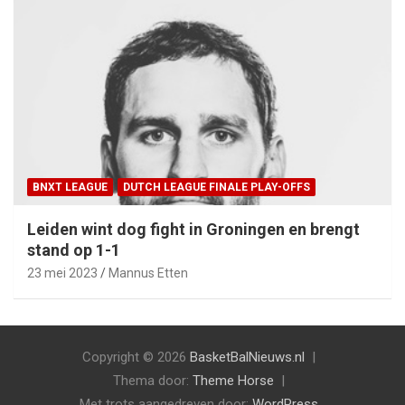
BNXT LEAGUE
DUTCH LEAGUE FINALE PLAY-OFFS
Leiden wint dog fight in Groningen en brengt
stand op 1-1
23 mei 2023
Mannus Etten
Copyright © 2026
BasketBalNieuws.nl
Thema door:
Theme Horse
Met trots aangedreven door:
WordPress