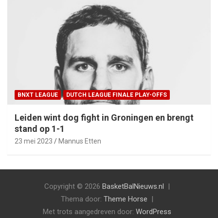
BNXT LEAGUE
DUTCH LEAGUE FINALE PLAY-OFFS
Leiden wint dog fight in Groningen en brengt
stand op 1-1
23 mei 2023
Mannus Etten
Copyright © 2026
BasketBalNieuws.nl
Thema door:
Theme Horse
Met trots aangedreven door:
WordPress