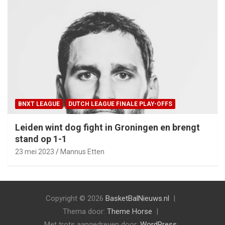
BNXT LEAGUE
DUTCH LEAGUE FINALE PLAY-OFFS
Leiden wint dog fight in Groningen en brengt
stand op 1-1
23 mei 2023
Mannus Etten
Copyright © 2026
BasketBalNieuws.nl
Thema door:
Theme Horse
Met trots aangedreven door:
WordPress