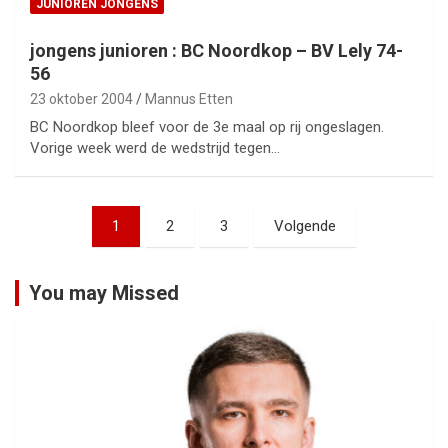
JUNIOREN JONGENS
jongens junioren : BC Noordkop – BV Lely 74-
56
23 oktober 2004
Mannus Etten
BC Noordkop bleef voor de 3e maal op rij ongeslagen.
Vorige week werd de wedstrijd tegen…
Berichtnavigatie
1
2
3
Volgende
You may Missed