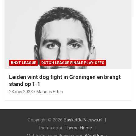
BNXT LEAGUE
DUTCH LEAGUE FINALE PLAY-OFFS
Leiden wint dog fight in Groningen en brengt
stand op 1-1
23 mei 2023
Mannus Etten
Copyright © 2026
BasketBalNieuws.nl
Thema door:
Theme Horse
Met trots aangedreven door:
WordPress