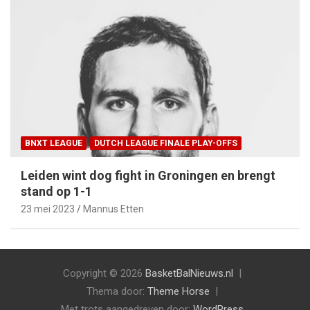
BNXT LEAGUE
DUTCH LEAGUE FINALE PLAY-OFFS
Leiden wint dog fight in Groningen en brengt
stand op 1-1
23 mei 2023
Mannus Etten
Copyright © 2026
BasketBalNieuws.nl
Thema door:
Theme Horse
Met trots aangedreven door:
WordPress