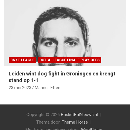
BNXT LEAGUE
DUTCH LEAGUE FINALE PLAY-OFFS
Leiden wint dog fight in Groningen en brengt
stand op 1-1
23 mei 2023
Mannus Etten
Copyright © 2026
BasketBalNieuws.nl
Thema door:
Theme Horse
Met trots aangedreven door:
WordPress