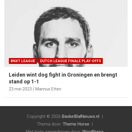
BNXT LEAGUE
DUTCH LEAGUE FINALE PLAY-OFFS
Leiden wint dog fight in Groningen en brengt
stand op 1-1
23 mei 2023
Mannus Etten
Copyright © 2026
BasketBalNieuws.nl
Thema door:
Theme Horse
Met trots aangedreven door:
WordPress