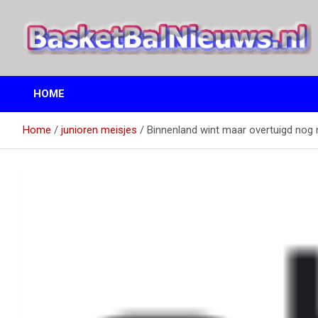
Ga
naar
de
inhoud
het basketbalnieuws en archief van basketball journalist M.M.
BasketBalNieuws.nl
Etten
HOME
Home
junioren meisjes
Binnenland wint maar overtuigd nog 