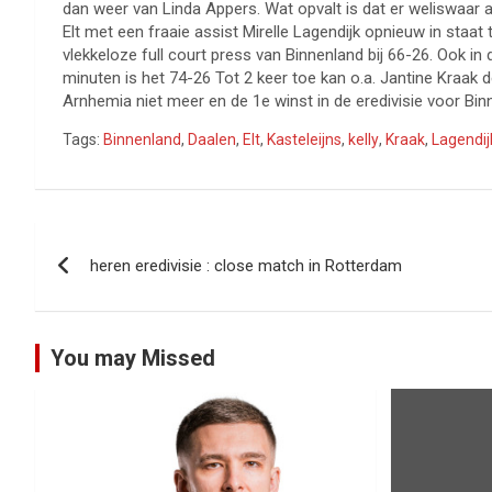
dan weer van Linda Appers. Wat opvalt is dat er weliswaar 
Elt met een fraaie assist Mirelle Lagendijk opnieuw in staat t
vlekkeloze full court press van Binnenland bij 66-26. Ook in
minuten is het 74-26 Tot 2 keer toe kan o.a. Jantine Kraak d
Arnhemia niet meer en de 1e winst in de eredivisie voor Bin
Tags:
Binnenland
,
Daalen
,
Elt
,
Kasteleijns
,
kelly
,
Kraak
,
Lagendij
Bericht
heren eredivisie : close match in Rotterdam
navigatie
You may Missed