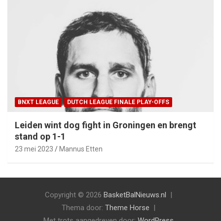
BNXT LEAGUE
DUTCH LEAGUE FINALE PLAY-OFFS
Leiden wint dog fight in Groningen en brengt
stand op 1-1
23 mei 2023
Mannus Etten
Copyright © 2026
BasketBalNieuws.nl
Thema door:
Theme Horse
Met trots aangedreven door:
WordPress