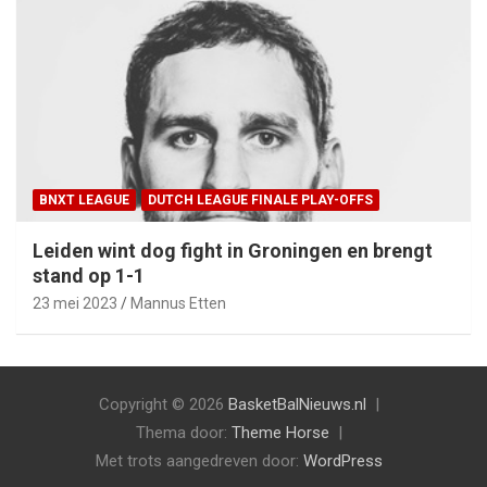
BNXT LEAGUE
DUTCH LEAGUE FINALE PLAY-OFFS
Leiden wint dog fight in Groningen en brengt
stand op 1-1
23 mei 2023
Mannus Etten
Copyright © 2026
BasketBalNieuws.nl
Thema door:
Theme Horse
Met trots aangedreven door:
WordPress