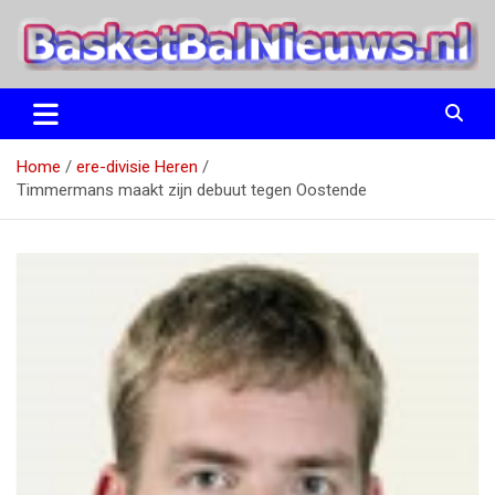
Ga
naar
de
inhoud
het basketbalnieuws en archief van basketball journalist M.M.
BasketBalNieuws.nl
Etten
Home
ere-divisie Heren
Timmermans maakt zijn debuut tegen Oostende